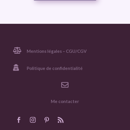

Mentions légales – CGU/CGV

Politique de confidentialité

Me contacter