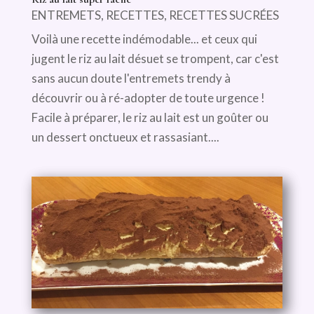
ENTREMETS
,
RECETTES
,
RECETTES SUCRÉES
Voilà une recette indémodable... et ceux qui
jugent le riz au lait désuet se trompent, car c'est
sans aucun doute l'entremets trendy à
découvrir ou à ré-adopter de toute urgence !
Facile à préparer, le riz au lait est un goûter ou
un dessert onctueux et rassasiant....