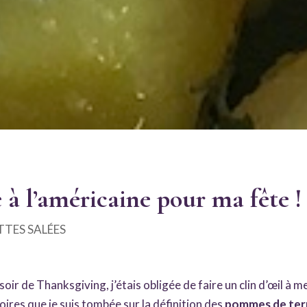
à l’américaine pour ma fête !
TTES SALÉES
oir de Thanksgiving, j’étais obligée de faire un clin d’œil à m
res que je suis tombée sur la définition des
pommes de terr