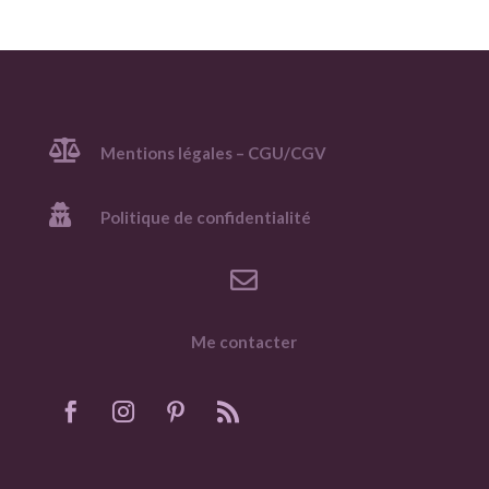

Mentions légales – CGU/CGV

Politique de confidentialité

Me contacter